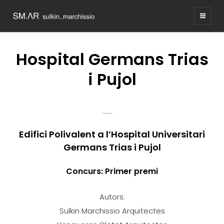
SM.AR
Sulkin | Marchissio
‎Hospital Germans Trias
i Pujol
POSTED
SULKIN
BY
ON
MARCHISSIO
Edifici Polivalent a l’Hospital Universitari
Germans Trias i Pujol
Concurs: Primer premi
Autors:
Sulkin Marchissio Arquitectes